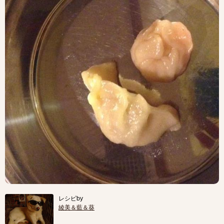
レシピby
綾美＆藍＆葵