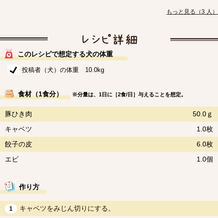
もっと見る（3 人）
このレシピで想定する犬の体重
投稿者（犬）の体重 10.0kg
食材（1食分）
※分量は、1日に［2食/日］与えることを想定。
豚ひき肉
50.0ｇ
キャベツ
1.0枚
餃子の皮
6.0枚
エビ
1.0個
作り方
キャベツをみじん切りにする。
1