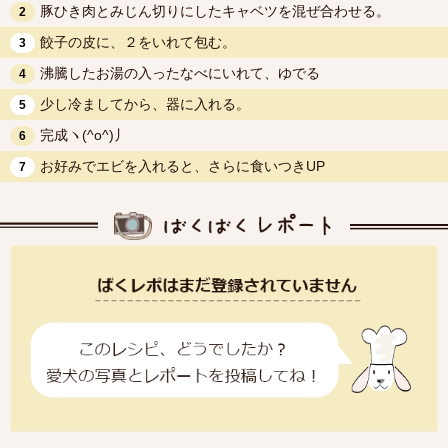
豚ひき肉とみじん切りにしたキャベツを混ぜ合わせる。
2
餃子の皮に、２をいれて包む。
3
沸騰したお湯の入ったなべにいれて、ゆでる
4
少し冷ましてから、器に入れる。
5
完成ヽ(^o^)丿
6
お好みでエビを入れると、さらに食いつきUP
7