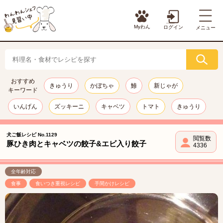
Myわん
ログイン
メニュー
おすすめ
きゅうり
かぼちゃ
鯵
新じゃが
キーワード
いんげん
ズッキーニ
キャベツ
トマト
きゅうり
犬ご飯レシピ No.1129
閲覧数
豚ひき肉とキャベツの餃子&エビ入り餃子
4336
全年齢対応
食事
食いつき重視レシピ
手間かけレシピ