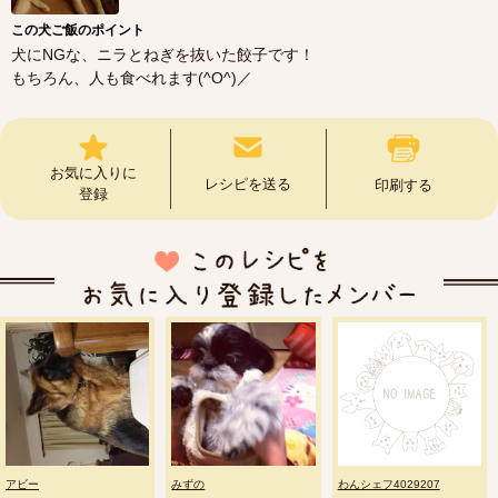
この犬ご飯のポイント
犬にNGな、ニラとねぎを抜いた餃子です！
もちろん、人も食べれます(^O^)／
お気に入りに
レシピを送る
印刷する
登録
アビー
みずの
わんシェフ4029207