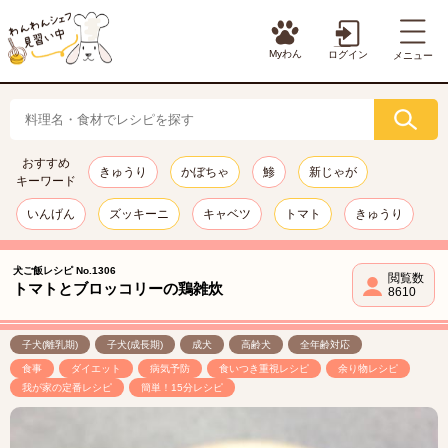
Myわん
ログイン
メニュー
おすすめ
きゅうり
かぼちゃ
鯵
新じゃが
キーワード
いんげん
ズッキーニ
キャベツ
トマト
きゅうり
犬ご飯レシピ No.1306
閲覧数
トマトとブロッコリーの鶏雑炊
8610
子犬(離乳期)
子犬(成長期)
成犬
高齢犬
全年齢対応
食事
ダイエット
病気予防
食いつき重視レシピ
余り物レシピ
我が家の定番レシピ
簡単！15分レシピ