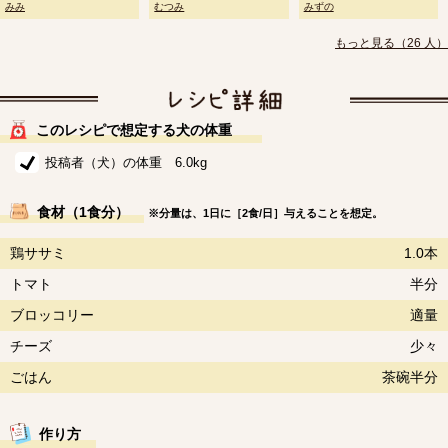
みみ
むつみ
みずの
もっと見る（26 人）
このレシピで想定する犬の体重
投稿者（犬）の体重 6.0kg
食材（1食分）
※分量は、1日に［2食/日］与えることを想定。
鶏ササミ
1.0本
トマト
半分
ブロッコリー
適量
チーズ
少々
ごはん
茶碗半分
作り方