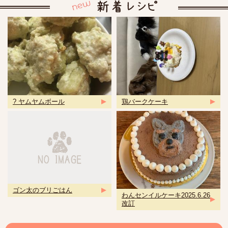
? ヤムヤムボール
鶏バークケーキ
ゴン太のブリごはん
わんセンイルケーキ2025.6.26
改訂