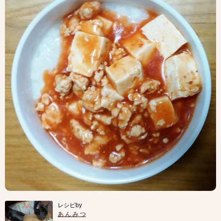
レシピby
あ ん み つ