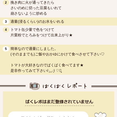
挽き肉に火が通ってきたら
2
さいのめに切った豆腐もいれて
崩さないように炒める
適量(浸るくらい)のお水をいれる
3
トマト缶少量で色をつけて
4
片栗粉でとろみをつけて出来上がり★
簡単なので適量にしました。
5
(そのままでも)ご飯やおかゆにかけて食べさせて下さい♡
トマトが大好きなのでばくばく食べてます★
是非作ってみて下さい꒰ˑ͈◡ˑ͈꒱ ♡ೄ̥