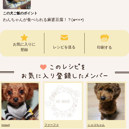
この犬ご飯のポイント
わんちゃんが食べられる麻婆豆腐！？(๑•ㅂ•)
お気に入りに
レシピを送る
印刷する
登録
noauri
ファーファ
ショコちゃん