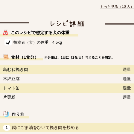
もっと見る（10 人）
このレシピで想定する犬の体重
投稿者（犬）の体重 4.6kg
食材（1食分）
※分量は、1日に［2食/日］与えることを想定。
鳥むね挽き肉
適量
木綿豆腐
適量
トマト缶
適量
片栗粉
適量
作り方
鍋にごま油をひいて挽き肉を炒める
1