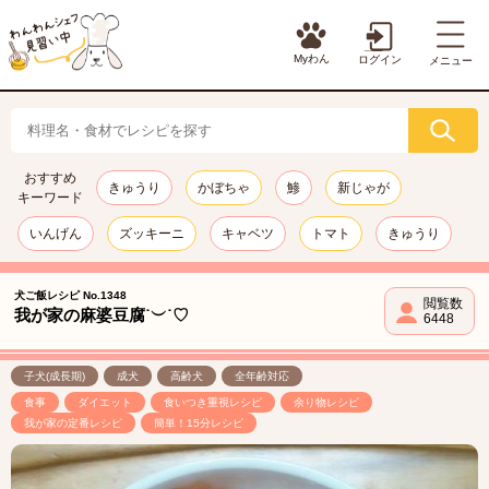
Myわん
ログイン
メニュー
おすすめ
きゅうり
かぼちゃ
鯵
新じゃが
キーワード
いんげん
ズッキーニ
キャベツ
トマト
きゅうり
犬ご飯レシピ No.1348
閲覧数
我が家の麻婆豆腐˙︶˙♡
6448
子犬(成長期)
成犬
高齢犬
全年齢対応
食事
ダイエット
食いつき重視レシピ
余り物レシピ
我が家の定番レシピ
簡単！15分レシピ