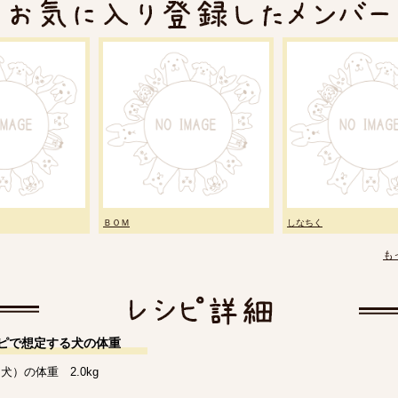
ＢＯＭ
しなちく
も
ピで想定する犬の体重
犬）の体重 2.0kg