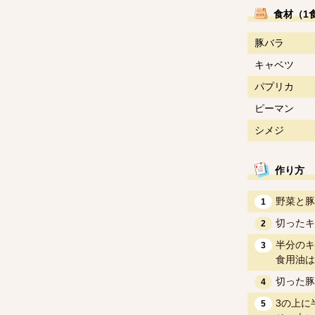
食材（1
豚バラ
キャベツ
パプリカ
ピーマン
シメジ
作り方
野菜と豚
1
切ったキ
2
半分のキ
3
食用油は
切った豚
4
3の上に
5