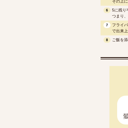
その上に
5に残り
6
つまり、
フライパ
7
で出来上
ご飯を添
8