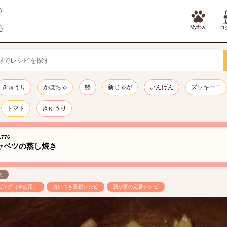
Myわん
ロ
きゅうり
かぼちゃ
鯵
新じゃが
いんげん
ズッキーニ
トマト
きゅうり
776
ャベツの蒸し焼き
犬
ピング（未使用）
食いつき重視レシピ
我が家の定番レシピ