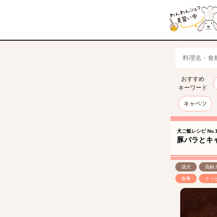
おすすめ
キーワード
キャベツ
犬ご飯レシピ No.1
豚バラとキ
成犬
高齢
食事
トッ