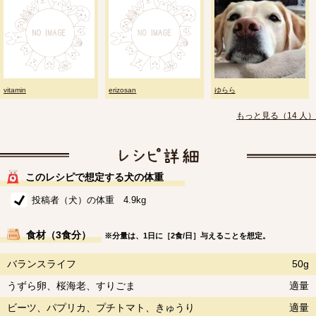
vitamin
erizosan
ゆらら
もっと見る（14 人）
このレシピで想定する犬の体重
投稿者（犬）の体重 4.9kg
食材（3食分）
※分量は、1日に［2食/日］与えることを想定。
バランスライフ
50g
うずら卵、桜海老、すりごま
適量
ビーツ、パプリカ、プチトマト、きゅうり
適量