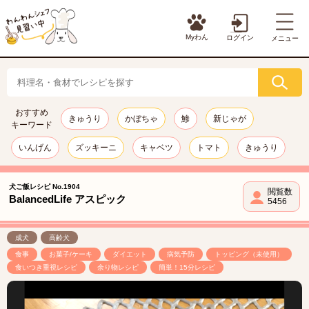
Myわん
ログイン
メニュー
おすすめ
きゅうり
かぼちゃ
鯵
新じゃが
キーワード
いんげん
ズッキーニ
キャベツ
トマト
きゅうり
犬ご飯レシピ No.1904
閲覧数
BalancedLife アスピック
5456
成犬
高齢犬
食事
お菓子/ケーキ
ダイエット
病気予防
トッピング（未使用）
食いつき重視レシピ
余り物レシピ
簡単！15分レシピ