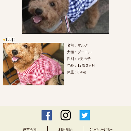
●
1匹目
名前：マルク
犬種：プードル
性別：♂男の子
年齢：12歳 3ヶ月
体重：6.4kg
運営会社
利用規約
ﾌﾟﾗｲﾊﾞｼｰﾎﾟﾘｼｰ