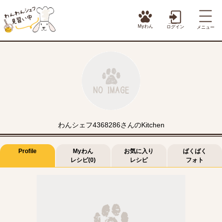
Myわん
ログイン
メニュー
わんシェフ4368286さんのKitchen
Profile
Myわん
お気に入り
ばくばく
レシピ(0)
レシピ
フォト