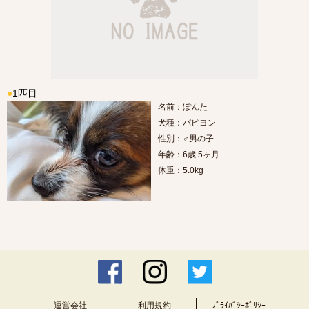
●
1匹目
名前：ぽんた
犬種：パピヨン
性別：♂男の子
年齢：6歳 5ヶ月
体重：5.0kg
運営会社
利用規約
ﾌﾟﾗｲﾊﾞｼｰﾎﾟﾘｼｰ