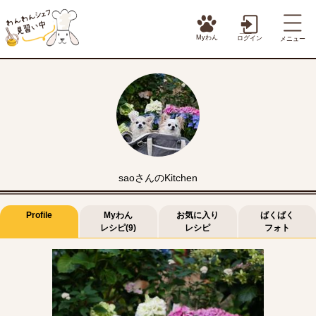
Myわん
ログイン
メニュー
saoさんのKitchen
Profile
Myわん
お気に入り
ばくばく
レシピ(9)
レシピ
フォト