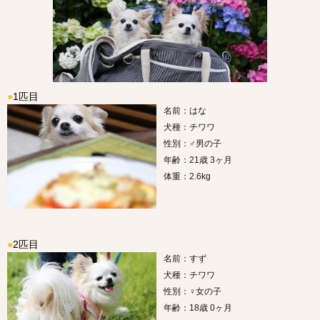
●
1匹目
名前：はな
犬種：チワワ
性別：♂男の子
年齢：21歳 3ヶ月
体重：2.6kg
●
2匹目
名前：すず
犬種：チワワ
性別：♀女の子
年齢：18歳 0ヶ月