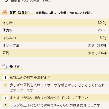
投稿者（犬）の体重 2.6kg
食材（1食分）
※分量は、1日に［2食/日］与えることを想定。
きな粉
30.0g
薄力粉
20.0g
はちみつ
5.0g
オリーブ油
大さじ1.0杯
豆乳
大さじ2.0杯
作り方
豆乳以外の材料を混ぜます
1
少しずつ豆乳を入れてモサモサな感じからひとまとまりになれ
2
ばオッケーです
まとまりが悪い場合は豆乳を少しずつ足して下さい
3
ラップを上下にひいて綿棒で3㎜くらいの厚さに伸ばします
4