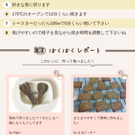
好きな形に切ります
5
170℃のオーブンで12分くらい焼きます
6
トースターだったら100wで5分くらい焼いて下さい
7
焦げやすいので様子を見ながら焼き時間を調整して下さいね
8
このレシピ、作って食べました！
初めて作りました〜！わたしも一
まとまりやすくて簡単に作れまし
緒にもぐもぐしてます
た♪
by
Vigor
by
まるクッキー