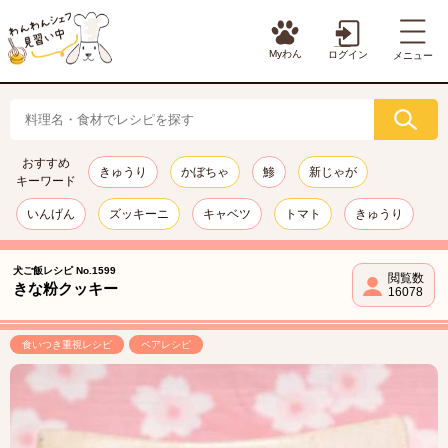
Myわん
ログイン
メニュー
おすすめ
きゅうり
かぼちゃ
鯵
新じゃが
キーワード
いんげん
ズッキーニ
キャベツ
トマト
きゅうり
犬ご飯レシピ No.1599
閲覧数
きな粉クッキー
16078
食いつき重視レシピ
ペアレシピ