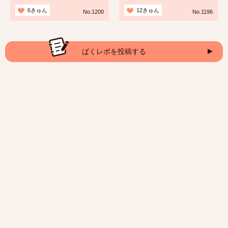
6きゅん
12きゅん
No.1200
No.1196
ばくレポを投稿する