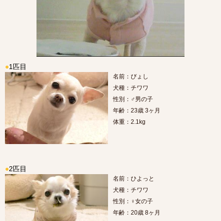
●
1匹目
名前：びょし
犬種：チワワ
性別：♂男の子
年齢：23歳 3ヶ月
体重：2.1kg
●
2匹目
名前：ひよっと
犬種：チワワ
性別：♀女の子
年齢：20歳 8ヶ月