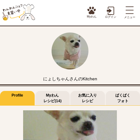
Myわん
ログイン
メニュー
にょしちゃんさんのKitchen
Profile
Myわん
お気に入り
ばくばく
レシピ(14)
レシピ
フォト