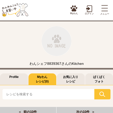
Myわん
ログイン
メニュー
わんシェフ8839367さんのKitchen
Profile
Myわん
お気に入り
ばくばく
レシピ(0)
レシピ
フォト
＜ 前の10件
次の10件 ＞