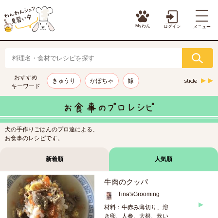
Myわん
ログイン
メニュー
おすすめ
slide
きゅうり
かぼちゃ
鯵
キーワード
犬の手作りごはんのプロ達による、
お食事のレシピです。
新着順
人気順
牛肉のクッパ
Tina'sGrooming
材料：牛赤み薄切り、溶
き卵、人参、大根、炊い