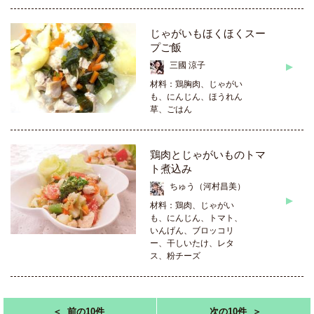
じゃがいもほくほくスー
プご飯
三國 涼子
材料：鶏胸肉、じゃがい
も、にんじん、ほうれん
草、ごはん
鶏肉とじゃがいものトマ
ト煮込み
ちゅう（河村昌美）
材料：鶏肉、じゃがい
も、にんじん、トマト、
いんげん、ブロッコリ
ー、干しいたけ、レタ
ス、粉チーズ
＜ 前の10件
次の10件 ＞