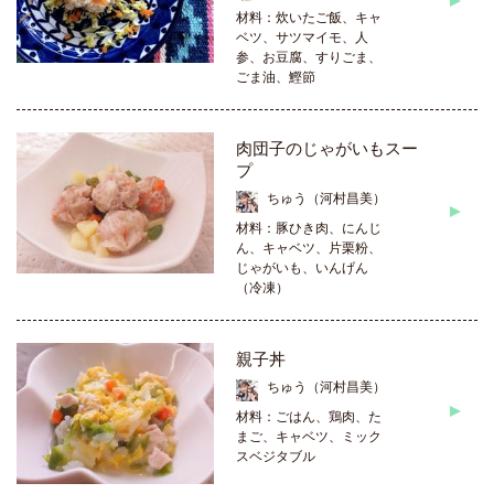
材料：炊いたご飯、キャ
ベツ、サツマイモ、人
参、お豆腐、すりごま、
ごま油、鰹節
肉団子のじゃがいもスー
プ
ちゅう（河村昌美）
材料：豚ひき肉、にんじ
ん、キャベツ、片栗粉、
じゃがいも、いんげん
（冷凍）
親子丼
ちゅう（河村昌美）
材料：ごはん、鶏肉、た
まご、キャベツ、ミック
スベジタブル