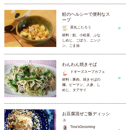
鮭のヘルシーで便利なス
ープ
茶丸こたろう
材料：鮭、小松菜、ぶな
しめじ、ごぼう、ニンジ
ン、ごま油
わんわん焼きそば
ドギーズスープカフェ
材料：豚肉、焼きそばの
麺、ピーマン、人参、し
めじ、タアサイ
お豆腐混ぜご飯ディッシ
ュ
Tina'sGrooming