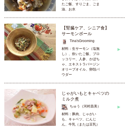
たご飯、すりごま、ごま
油、お水
【腎臓ケア、シニア食】
サーモンボール
Tina'sGrooming
材料：生サーモン（塩無
し）、炊いたご飯、ブロ
ッコリー、人参、かぼち
ゃ、エキストラバージン
オリーブオイル、卵殻パ
ウダー
じゃがいもとキャベツの
ミルク煮
ちゅう（河村昌美）
材料：豚肉、じゃがい
も、キャベツ、にんじ
ん、牛乳（または豆乳）