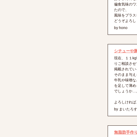
偏食気味のワ
たので、
風味をプラス
どうぞよろし
by hono
シチューや
現在、１１k
りご相談させ
掲載されてい
そのまま与え
牛乳や味噌な
を足して薄め
でしょうか…
よろしければ
by まいたろ
無脂肪手作