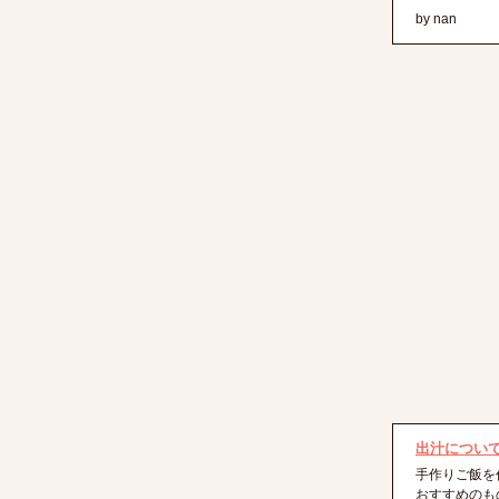
by nan
出汁につい
手作りご飯を
おすすめのも