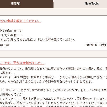
更新順
New Topix
けない食材を教えてください。
。
全くの初心者です
いけない食材……
コなどは知ってますが他にいけない食材を教えてください。
ーゆぅゆ
2016/11/12 (土) 
んこです。手作り食初めました。
膚炎のワンコです。換毛期になると特に痒いみたいで毎回ものすごく掻き、舐め、
っ黒です…。
ステロイドや抗生物質、抗真菌薬と薬漬け…。なんとか薬漬けから脱出はできない
のの、なかなか思うようにはいかず今回手作り食にチャレンジしてます。
10日目で フードと手作り食の割合がちょうど半々ぐらいです。おしっこの量も回
は快調なんですが、
くなってきてて、掻きすぎ防止のためエリカラやおパジャマ等を着せたりしてます
着で黒ずみ、毛もごっそり抜けてて見た目がかわいそうなぐらいひどくなってきて