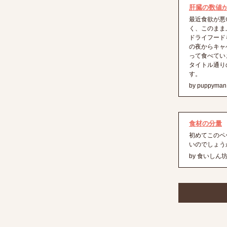
肝臓の数値
最近食欲が悪
く、このまま
ドライフード
の夜からキャ
って食べていま
タイトル通り
す。
by puppyman
食材の分量
初めてこのペ
いのでしょう
by 食いしん