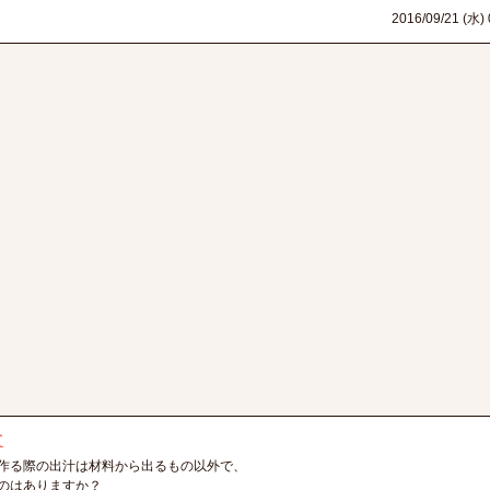
2016/09/21 (水) 
て
作る際の出汁は材料から出るもの以外で、
のはありますか？