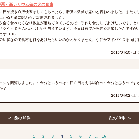
が悪く高カリウム値の犬の食事
い日が続き血液検査をしてもらったら、肝臓の数値が悪いと言われました。またカ
上がると命に関わると診断されました。
を全く食べなくなり体重が落ちてきているので、手作り食にしてあげたいです。と
ベツや人参を入れたおじやを与えています。今日は茹でた豚肉を追加したんですが
す(u_u)
の症状なので食材を何をあげたらいいのかわかりません。なにかアドバイスを頂け
2016/04/10 (日) 
ージを閲覧しました。１食分というのは１日２回与える場合の１食分と思うのです
か？
坊
2016/04/02 (土) 
＜ 前の10件
次の10件 ＞
1
2
3
4
5
6
7
16
...