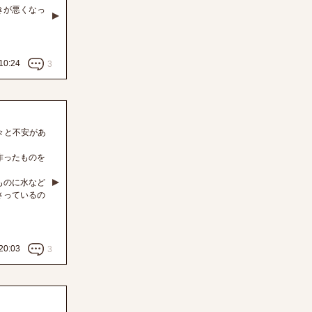
きが悪くなっ
10:24
3
々と不安があ
作ったものを
ものに水など
さっているの
20:03
3