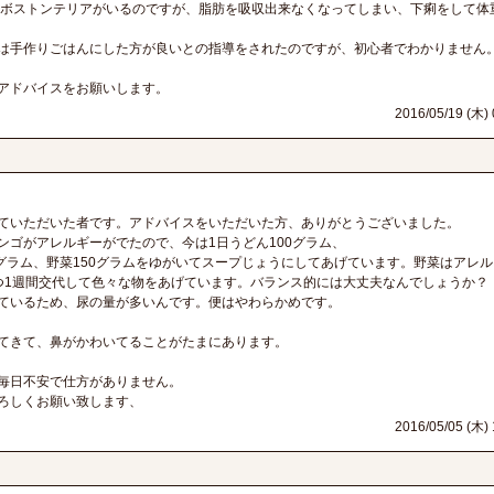
gのボストンテリアがいるのですが、脂肪を吸収出来なくなってしまい、下痢をして体
は手作りごはんにした方が良いとの指導をされたのですが、初心者でわかりません。
アドバイスをお願いします。
2016/05/19 (木) 
ていただいた者です。アドバイスをいただいた方、ありがとうございました。
ンゴがアレルギーがでたので、今は1日うどん100グラム、
0グラム、野菜150グラムをゆがいてスープじょうにしてあげています。野菜はアレ
つ1週間交代して色々な物をあげています。バランス的には大丈夫なんでしょうか？
ているため、尿の量が多いんです。便はやわらかめです。
てきて、鼻がかわいてることがたまにあります。
毎日不安で仕方がありません。
ろしくお願い致します、
こ
2016/05/05 (木) 