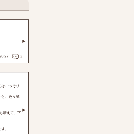
20:27
2
毛はごっそり
かと、色々試
数も増えて、下
。
ます。