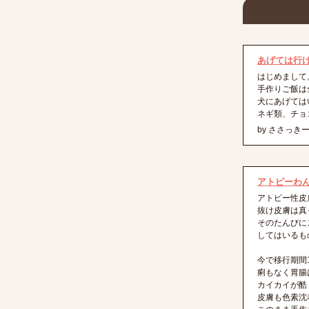
あげては行
はじめまして
手作りご飯は
犬にあげては
ネギ類、チョ
by ささっき
アトピーわ
アトピー性皮
抜け皮膚は真
そのたんびに
してはいるも
今で移行期間
痢もなく胃腸
カイカイが酷
皮膚も色素沈