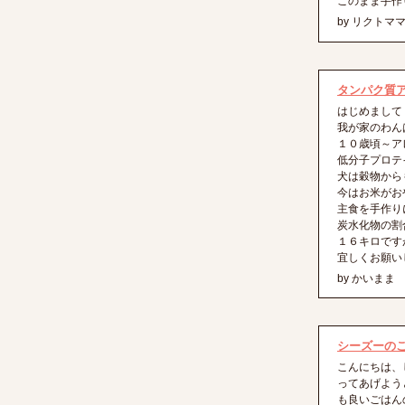
このまま手作
by リクトマ
タンパク質
はじめまして
我が家のわん
１０歳頃～ア
低分子プロテ
犬は穀物から
今はお米がお
主食を手作り
炭水化物の割
１６キロです
宜しくお願い
by かいまま
シーズーの
こんにちは、
ってあげよう
も良いごはん