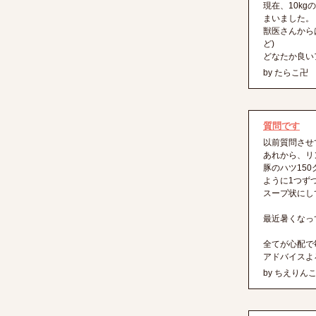
現在、10k
まいました。
獣医さんから
ど)
どなたか良い
by たらこ卍
質問です
以前質問させ
あれから、リ
豚のハツ15
ように1つず
スープ状にし
最近暑くなっ
全てが心配で
アドバイスよ
by ちえりん