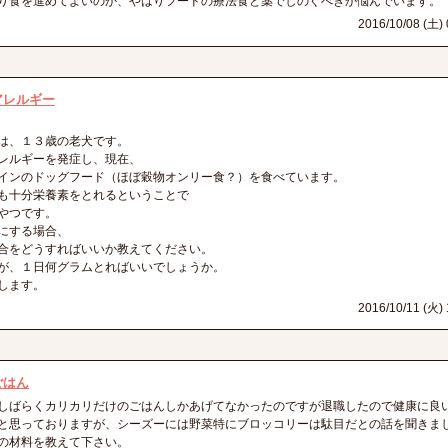
り食を進めてよいのか、やはりフードの療法食と薬でしのぐべきか悩んでいます。
マ
2016/10/08 (土) 
アレルギー
は、１３歳の老犬です。
レルギーを発症し、現在、
インのドッグフード（ほぼ穀物オンリー食？）を食べています。
も十分栄養素をとれるということで
やつです。
にする場合、
合をどうすればいいか教えてください。
が、１日何グラムとればいいでしょうか。
します。
2016/10/11 (火) 
ごはん
しばらくカリカリだけのごはんしかあげてなかったのですが退職したので健康に良
と思っておりますが、シーズーには野菜特にブロッコリーは駄目だとの話を聞きま
の材料を教えて下さい。