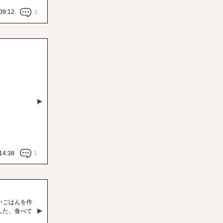
09:12
3
14:38
1
いごはんを作
した、食べて