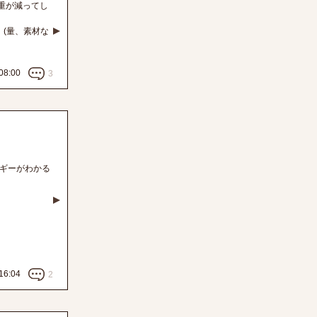
重が減ってし
(量、素材な
08:00
3
ルギーがわかる
16:04
2