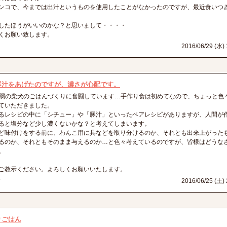
ンコで、今までは出汁というものを使用したことがなかったのですが、最近食いつ
したほうがいいのかな？と思いまして・・・・
くお願い致します。
2016/06/29 (水) 
豚汁をあげたのですが、濃さが心配です。
g弱の柴犬のごはんづくりに奮闘しています…手作り食は初めてなので、ちょっと色
ていただきました。
るレシピの中に「シチュー」や「豚汁」といったペアレシピがありますが、人間が
ると塩分など少し濃くないかな？と考えてしまいます。
ど味付けをする前に、わんこ用に具などを取り分けるのか、それとも出来上がった
るのか、それともそのまま与えるのか…と色々考えているのですが、皆様はどうな
。
ご教示ください。よろしくお願いいたします。
す
2016/06/25 (土) 
りごはん