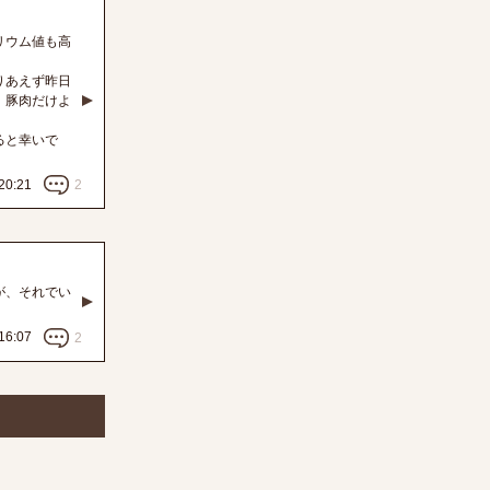
リウム値も高
りあえず昨日
、豚肉だけよ
ると幸いで
20:21
2
が、それでい
16:07
2